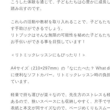
こうした体験を通じて、子どもたちは心豊かに成長
踏み出すのです。
これらの活動や教材を取り入れることで、子どもた
す手助けができるでしょう。
リトブックはそんな無限の可能性を秘めた子どもた
お手伝いができる事を目指しています！
＜リトミックレッスンにもぴったり！＞
A4サイズ（210×297mm）の『なにたべた？ What di
に便利なソフトカバー。リトミックレッスン時の負
ています。
軽量で持ち運びが楽々なので、先生方のストレスも
あるので、狭いスペースにも収納しやすく、片手で
表紙と本文が同サイズなので、ページめくりもスム