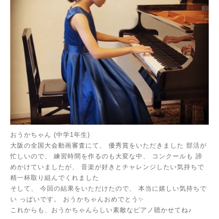
おうかちゃん (中学1年生)
大阪の全国大会動画審査にて、 優秀賞をいただきました 部活が
忙しいので、 練習時間を作るのも大変な中、 コンクールも 諦
めかけていましたが、 音楽が好きとチャレンジしたい気持ちで
精一杯取り組んでくれました
そして、 今回の結果をいただけたので、 本当に嬉しい気持ちで
い っぱいです。 おうかちゃんおめでとう✨
これからも、おうかちゃんらしい素敵なピアノ聴かせてね♪