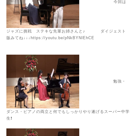
今回は
ジャズに挑戦 ステキな先輩お姉さんと♪ ダイジェスト
版みてね↓↓↓
https://youtu.be/pNkBYNlEhCE
勉強・
ダンス・ピアノの両立と何でもしっかりやり遂げるスーパー中学
生❗️