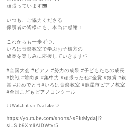
頑張っています🎹
いつも、ご協力くださる
保護者の皆様にも、本当に感謝！
これからも一歩ずつ、
いろは音楽教室で学ぶお子様方の
成長を楽しみに応援していきます🌱
#全国大会 #ピアノ #努力の成果 #子どもたちの成長
#挑戦 #前向き #集中力 #頑張ったね#金賞 #銀賞 #銅
賞 #おめでとう#いろは音楽教室 #鹿屋市ピアノ教室
#全国こどもピアノコンクール
↓↓
Watch it on YouTube ♡
https://youtube.com/shorts/-sPktMydajI?
si=Slb9XmIiAlDWtvr5