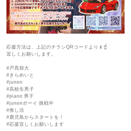
応援方法は、上記のチラシQRコードより📱☝️
宜しくお願いします。
#戸髙煌大
#きらめいと
#junon
#高校生男子
#piano 男子
#junonボーイ 挑戦中
#推し活
#鹿児島からスタートを！
#応援宜しくお願いします