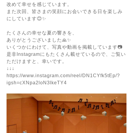
改めて幸せを感じています。
また次回、皆さまの笑顔にお会いできる日を楽しみ
にしています😊✨
たくさんの幸せな夏の響きを、
ありがとうございました🙏✨
いくつかにわけて、写真や動画を掲載しています📷
是非Instagramにもたくさん載せているので、ご覧い
ただけますと、幸いです。
↓↓↓
https://www.instagram.com/reel/DN1CYfk5tEp/?
igsh=cXNpa2loN3lkeTY4