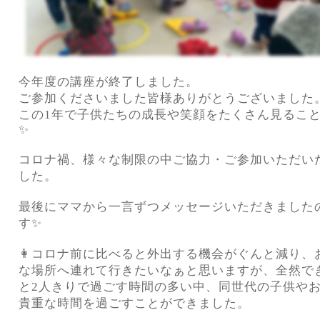
今年度の講座が終了しました。
ご参加くださいました皆様ありがとうございました
この
1
年で子供たちの成長や笑顔をたくさん見るこ
✨
コロナ禍、様々な制限の中ご協力・ご参加いただい
した。
最後にママから一言ずつメッセージいただきました
す
✨
👩
コロナ前に比べると外出する機会がぐんと減り、
な場所へ連れて行きたいなぁと思いますが、全然で
と
2
人きりで過ごす時間の多い中、同世代の子供や
貴重な時間を過ごすことができました。