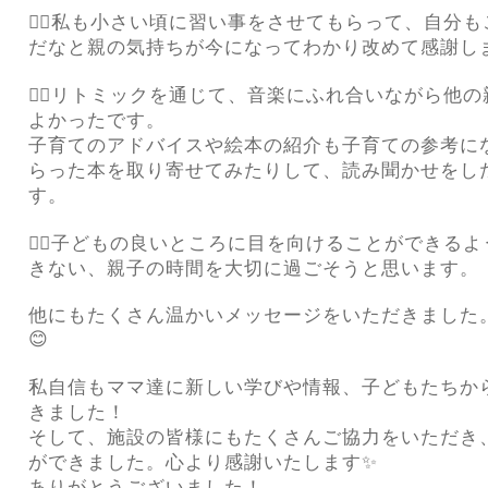
🙋‍♀️
私も小さい頃に習い事をさせてもらって、自分も
だなと親の気持ちが今になってわかり改めて感謝し
👱‍♀️
リトミックを通じて、音楽にふれ合いながら他の
よかったです。
子育てのアドバイスや絵本の紹介も子育ての参考に
らった本を取り寄せてみたりして、読み聞かせをし
す。
🙍‍♀️
子どもの良いところに目を向けることができるよ
きない、親子の時間を大切に過ごそうと思います。
他にもたくさん温かいメッセージをいただきました
😊
私自信もママ達に新しい学びや情報、子どもたちか
きました！
そして、施設の皆様にもたくさんご協力をいただき
ができました。心より感謝いたします
✨
ありがとうございました！