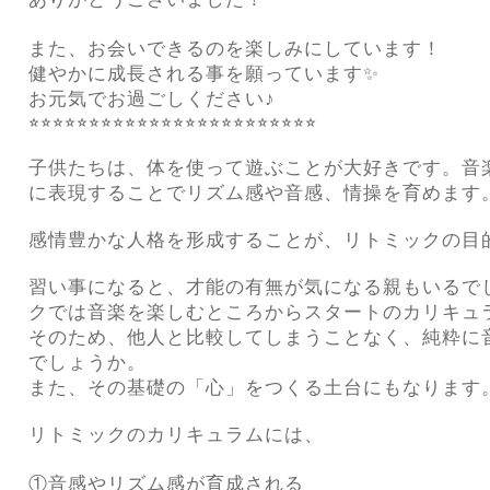
また、お会いできるのを楽しみにしています！
健やかに成長される事を願っています✨
お元気でお過ごしください♪
⭐︎⭐︎⭐︎⭐︎⭐︎⭐︎⭐︎⭐︎⭐︎⭐︎⭐︎⭐︎⭐︎⭐︎⭐︎⭐︎⭐︎⭐︎⭐︎⭐︎⭐︎⭐︎⭐︎⭐︎
子供たちは、体を使って遊ぶことが大好きです。音
に表現することでリズム感や音感、情操を育めます
感情豊かな人格を形成することが、リトミックの目
習い事になると、才能の有無が気になる親もいるで
クでは音楽を楽しむところからスタートのカリキュ
そのため、他人と比較してしまうことなく、純粋に
でしょうか。
また、その基礎の「心」をつくる土台にもなります
リトミックのカリキュラムには、
①音感やリズム感が育成される